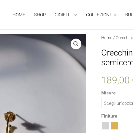
HOME
SHOP
GIOIELLI
COLLEZIONI
BU
Orecchini
Home
/
Orecchini
con
Orecchin
Fiorino
semicer
rimovibile
su
189,00
semicerchio
quantità
Misure
Finitura