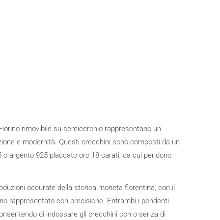
 Fiorino rimovibile su semicerchio rappresentano un
izione e modernità. Questi orecchini sono composti da un
 o argento 925 placcato oro 18 carati, da cui pendono
roduzioni accurate della storica moneta fiorentina, con il
ntino rappresentato con precisione. Entrambi i pendenti
nsentendo di indossare gli orecchini con o senza di