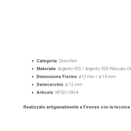
Categoria
: Orecchini
Materiale
: Argento 925 / Argento 925 Placcato O
Dimensione
Fiorino
: ø12 mm / ø 15 mm
Semicerchio
: ø 12 mm
Articolo
: NFSO-100-4
Realizzato artigianalmente a Firenze con la tecnica