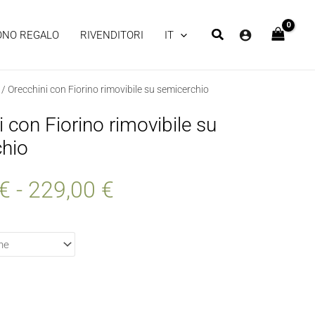
ONO REGALO
RIVENDITORI
IT
/ Orecchini con Fiorino rimovibile su semicerchio
Fascia
i con Fiorino rimovibile su
di
chio
prezzo:
€
-
229,00
€
da
189,00 €
a