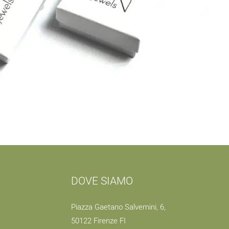
DOVE SIAMO
Piazza Gaetano Salvemini, 6,
50122 Firenze FI