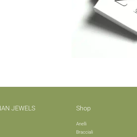
NAN JEWELS
Shop
Anelli
Bracciali